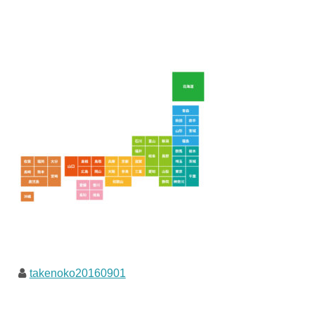
takenoko20160901