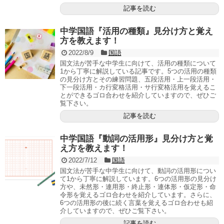
記事を読む
中学国語『活用の種類』見分け方と覚え
方を教えます！
2022/8/9
国語
国文法が苦手な中学生に向けて、活用の種類について
1から丁寧に解説している記事です。5つの活用の種類
の見分け方とその練習問題、五段活用・上一段活用・
下一段活用・カ行変格活用・サ行変格活用を覚えるこ
とができるゴロ合わせを紹介していますので、ぜひご
覧下さい。
記事を読む
中学国語『動詞の活用形』見分け方と覚
え方を教えます！
2022/7/12
国語
国文法が苦手な中学生に向けて、動詞の活用形につい
て1から丁寧に解説しています。6つの活用形の見分け
方や、未然形・連用形・終止形・連体形・仮定形・命
令形を覚えるゴロ合わせを紹介しています。さらに、
6つの活用形の後に続く言葉を覚えるゴロ合わせも紹
介していますので、ぜひご覧下さい。
記事を読む