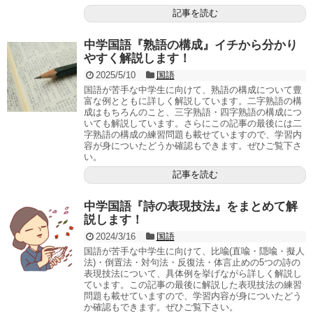
記事を読む
中学国語『熟語の構成』イチから分かり
やすく解説します！
2025/5/10
国語
国語が苦手な中学生に向けて、熟語の構成について豊
富な例とともに詳しく解説しています。二字熟語の構
成はもちろんのこと、三字熟語・四字熟語の構成につ
いても解説しています。さらにこの記事の最後には二
字熟語の構成の練習問題も載せていますので、学習内
容が身についたどうか確認もできます。ぜひご覧下さ
い。
記事を読む
中学国語『詩の表現技法』をまとめて解
説します！
2024/3/16
国語
国語が苦手な中学生に向けて、比喩(直喩・隠喩・擬人
法)・倒置法・対句法・反復法・体言止めの5つの詩の
表現技法について、具体例を挙げながら詳しく解説し
ています。この記事の最後に解説した表現技法の練習
問題も載せていますので、学習内容が身についたどう
か確認もできます。ぜひご覧下さい。