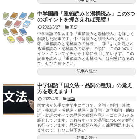
中学国語「重箱読みと湯桶読み」この3つ
のポイントを押さえれば完璧！
2022/6/27
国語
中学国語で学習する『重箱読みと湯桶読み』を詳しく
解説した記事です。①『音読みと訓読みのちがい』、
②『重箱読みと湯桶読みの解説』、③『よく出題され
る重箱読み・湯桶読みの熟語』の順に、この3つのポ
イントについてイチから丁寧に説明しています。この
記事を読めば『重箱読みと湯桶読み』は完璧になるの
で、ぜひご覧下さい。
記事を読む
中学国語「国文法・品詞の種類」の覚え
方を教えます！
2022/4/6
国語
国文法が苦手な中学生に向けて、名詞・副詞・連体
詞・接続詞・感動詞・動詞・形容詞・形容動詞・助動
詞・助詞のすべての品詞の種類を覚えるゴロ合わせを
紹介しています。これらすべての品詞についての解説
も行っています。品詞の種類を答える練習問題もあり
ますので、ぜひご覧下さい
記事を読む