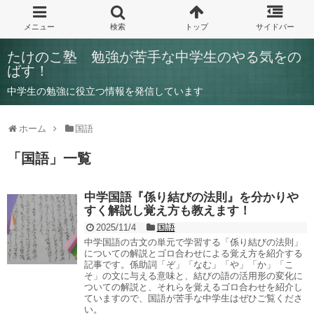
たけのこ塾 勉強が苦手な中学生のやる気をの
ばす！
中学生の勉強に役立つ情報を発信しています
ホーム
国語
「
国語
」
一覧
中学国語『係り結びの法則』を分かりや
すく解説し覚え方も教えます！
2025/11/4
国語
中学国語の古文の単元で学習する「係り結びの法則」
についての解説とゴロ合わせによる覚え方を紹介する
記事です。係助詞「ぞ」「なむ」「や」「か」「こ
そ」の文に与える意味と、結びの語の活用形の変化に
ついての解説と、それらを覚えるゴロ合わせを紹介し
ていますので、国語が苦手な中学生はぜひご覧くださ
い。