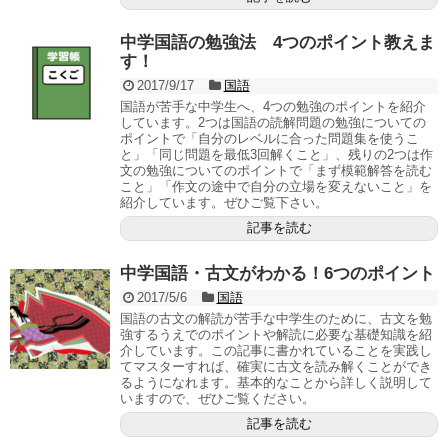
中学国語の勉強法 4つのポイント教えま
す！
2017/9/17
国語
国語が苦手な中学生へ、4つの勉強のポイントを紹介
しています。2つは国語の読解問題の勉強についての
ポイントで「自分のレベルに合った問題集を使うこ
と」「同じ問題を最低3回解くこと」、残りの2つは作
文の勉強についてのポイントで「まず模範解答を読む
こと」「作文の途中で自分の立場を変えないこと」を
紹介しています。ぜひご覧下さい。
記事を読む
中学国語・古文がわかる！6つのポイント
2017/5/6
国語
国語の古文の解読が苦手な中学生のために、古文を勉
強するうえでのポイントや解読に必要な基礎知識を紹
介しています。この記事に書かれていることを実践し
てマスターすれば、確実に古文を読み解くことができ
るようになれます。基本的なことから詳しく説明して
いますので、ぜひご覧ください。
記事を読む