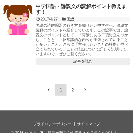
中学国語・論説文の読解ポイント教えま
す！
2017/4/27
国語
国語の読解問題の解き方を知りたい中学生へ、論説文
読解のポイントを紹介しています。この記事では、論
説文のポイントとして、「背景にある二項対立をつか
む」ことと、「反常識的な内容が主張されていること
が多い」こと、さらに「主張したいことの根拠が並べ
立てられている」ことの3点について詳しく説明して
いますので、ぜひご覧ください。
記事を読む
1
2
プライバシーポリシー
サイトマップ
© 2016
たけのこ塾 勉強が苦手な中学生のやる気をのばす！
.