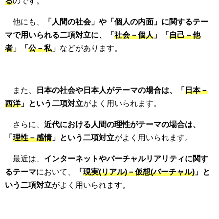
る
のです。
他にも、
「人間の社会」や「個人の内面」に関するテー
マで用いられる二項対立に、「
社会－個人
」「
自己－他
者
」「
公－私
」
などがあります。
また、
日本の社会や日本人がテーマの場合は、「
日本－
西洋
」という二項対立
がよく用いられます。
さらに、
近代における人間の理性がテーマの場合は、
「
理性－感情
」という二項対立
がよく用いられます。
最近は、
インターネットやバーチャルリアリティに関す
るテーマ
において、
「
現実(リアル)－仮想(バーチャル)
」と
いう二項対立
がよく用いられます。