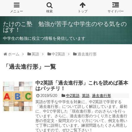
たけのこ塾 勉強が苦手な中学生のやる気をの
ばす！
中学生の勉強に役立つ情報を発信しています
ホーム
英語
中2英語
過去進行形
「
過去進行形
」
一覧
中2英語「過去進行形」これを読めば基本
はバッチリ！
2019/5/20
中2英語
,
英語
,
過去進行形
英語が苦手な中学生を対象に、中2英語で学習する
「過去進行形」について詳しく解説しています。最初
に、中1で学習した「現在進行形」のおさらいを行っ
ています。さらに、過去進行形のつくり方と過去進行
形の否定文・疑問文のつくり方について、例文を用い
て丁寧に説明しています。練習問題もたくさん用意し
ていますので、ぜひご覧下さい！