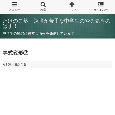
たけのこ塾 勉強が苦手な中学生のやる気をの
ばす！
中学生の勉強に役立つ情報を発信しています
等式変形②
2019/3/16