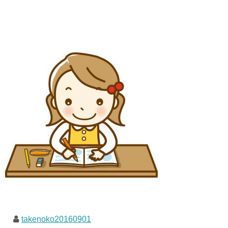
takenoko20160901