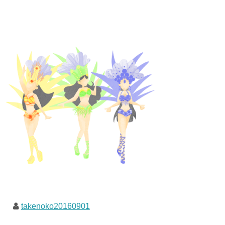
takenoko20160901