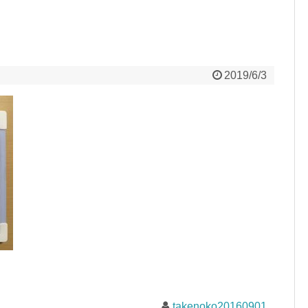
2019/6/3
takenoko20160901