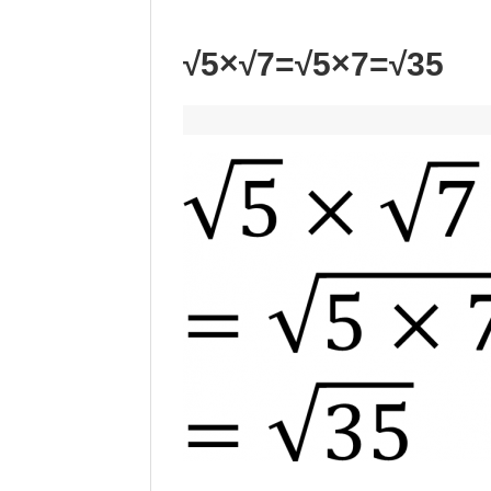
√5×√7=√5×7=√35