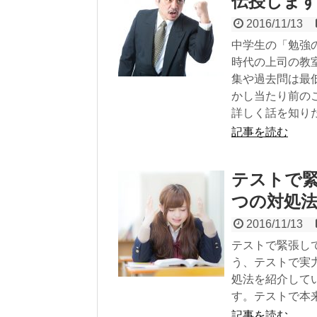
伝授しま
2016/11/13
中学生の「勉強
時代の上司の教
集や過去問は最
かし当たり前の
詳しく話を知り
記事を読む
テストで緊
つの対処
2016/11/13
テストで緊張し
う、テストで実
処法を紹介して
す。テストで本
記事を読む