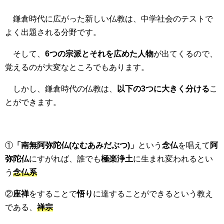
鎌倉時代に広がった新しい仏教は、中学社会のテストで
よく出題される分野です。
そして、
6つの宗派とそれを広めた人物
が出てくるので、
覚えるのが大変なところでもあります。
しかし、鎌倉時代の仏教は、
以下の3つに大きく分ける
こ
とができます。
①
「南無阿弥陀仏(なむあみだぶつ)」
という
念仏
を唱えて
阿
弥陀仏
にすがれば、誰でも
極楽浄土
に生まれ変われるとい
う
念仏系
②
座禅
をすることで
悟り
に達することができるという教え
である、
禅宗