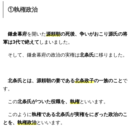
①執権政治
鎌倉幕府
を開いた
源頼朝
の死後、争いがおこり源氏の将
軍は3代で絶えて
しまいました。
そして、鎌倉幕府の政治の実権は
北条氏
に移りました。
北条氏とは、源頼朝の妻である
北条政子
の一族のこと
で
す。
この
北条氏がついた役職を、
執権
といいます。
このように
執権である北条氏が実権をにぎった政治のこ
とを、
執権政治
といいます。