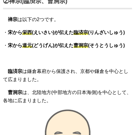
②禅宗(臨済宗、曹洞宗)
禅宗
は以下の2つです。
・
宋から
栄西
(えいさい)が伝えた
臨済宗
(りんざいしゅう)
・
宋から
道元
(どうげん)が伝えた
曹洞宗
(そうとうしゅう)
臨済宗
は鎌倉幕府から保護され、京都や鎌倉を中心とし
て広まりました。
曹洞宗
は、北陸地方(中部地方の日本海側)を中心として、
各地に広まりました。