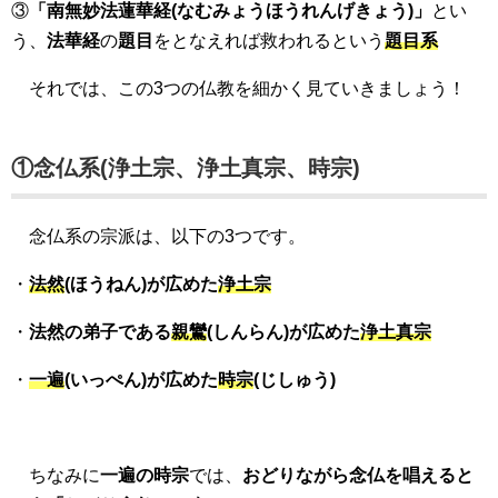
③
「南無妙法蓮華経(なむみょうほうれんげきょう)」
とい
う、
法華経
の
題目
をとなえれば救われるという
題目系
それでは、この3つの仏教を細かく見ていきましょう！
①念仏系(浄土宗、浄土真宗、時宗)
念仏系の宗派は、以下の3つです。
・
法然
(ほうねん)が広めた
浄土宗
・
法然の弟子である
親鸞
(しんらん)が広めた
浄土真宗
・
一遍
(いっぺん)が広めた
時宗
(じしゅう)
ちなみに
一遍の時宗
では、
おどりながら念仏を唱えると