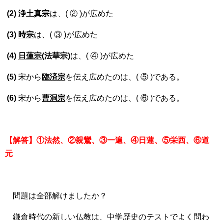
(2)
浄土真宗
は、( ② )が広めた
(3)
時宗
は、( ③ )が広めた
(4)
日蓮宗
(法華宗)
は、( ④ )が広めた
(5)
宋から
臨済宗
を伝え広めたのは、( ⑤ )である。
(6)
宋から
曹洞宗
を伝え広めたのは、( ⑥ )である。
【解答】①法然、②親鸞、③一遍、④日蓮、⑤栄西、⑥道
元
問題は全部解けましたか？
鎌倉時代の新しい仏教は、中学歴史のテストでよく問わ