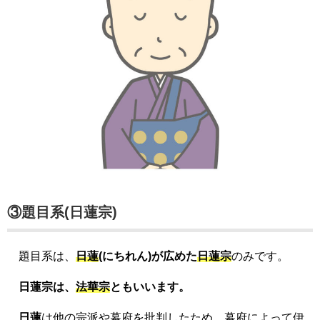
③題目系(日蓮宗)
題目系は、
日蓮
(にちれん)が広めた
日蓮宗
のみです。
日蓮宗は、
法華宗
ともいいます。
日蓮
は他の宗派や幕府を批判したため、幕府によって伊