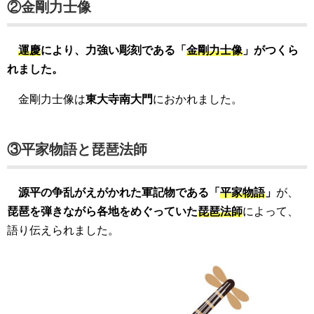
②金剛力士像
運慶
により、力強い彫刻である「
金剛力士像
」がつくら
れました。
金剛力士像は
東大寺南大門
におかれました。
③平家物語と琵琶法師
源平の争乱がえがかれた軍記物である「
平家物語
」
が、
琵琶を弾きながら各地をめぐっていた
琵琶法師
によって、
語り伝えられました。