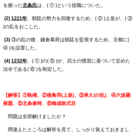
を握った
北条氏
は、( ① )という役職についた。
(2)
1221年
、朝廷の勢力を回復するため、( ② )上皇が、( ③
)の乱をおこした。
(3)
③の乱の後、鎌倉幕府は朝廷を監視するため、京都に(
④ )を設置した。
(4)
1232年
、( ① )の( ⑤ )が、武士の慣習に基づいて定めた
法令である( ⑥ )を制定した。
【解答】①執権、②後鳥羽(上皇)、③承久(の乱)、④六波羅
探題、⑤北条泰時、⑥御成敗式目
問題は全部解けましたか？
間違えたところは解答を見て、しっかり覚えておきまし