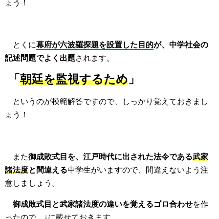
ょう！
とくに
幕府が六波羅探題を設置した目的
が、中学社会の
記述問題でよく出題
されます。
「
朝廷を監視するため
」
というのが模範解答ですので、しっかり覚えておきまし
ょう！
また
御成敗式目を、江戸時代に出された法令である
武家
諸法度
と間違える
中学生がいますので、間違えないよう注
意しましょう。
御成敗式目と武家諸法度の違いを覚えるゴロ合わせ
を作
ったので、↓に載せておきます。