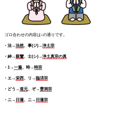
ゴロ合わせの内容は↓の通りです。
・法→
法然
、事(ジ)→
浄土宗
・紳→
親鸞
、士(シ)→
浄土真宗の真
・1→
一遍
、時→
時宗
・エ→
栄西
、リ→
臨済宗
・どう→
道元
、ぞ→
曹洞宗
・ニ→
日蓮
、ニ→
日蓮宗