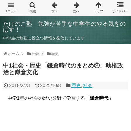
たけのこ塾 勉強が苦手な中学生のやる気をの
ばす！
中学生の勉強に役立つ情報を発信しています
ホーム
社会
歴史
中1社会・歴史「鎌倉時代のまとめ②」執権政
治と鎌倉文化
2018/2/23
2025/10/8
歴史
,
社会
中学1年の社会の歴史分野で学習する
「鎌倉時代
」