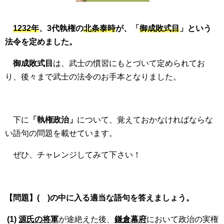
1232年
、3代執権の
北条泰時
が、「
御成敗式目
」という
法令を定めました。
御成敗式目
は、武士の慣習にもとづいて定められてお
り、後々まで武士の法令のお手本となりました。
下に
「執権政治」
について、覚えておかなければならな
い語句の問題を載せています。
ぜひ、チャレンジしてみて下さい！
【問題】( )の中に入る適当な語句を答えましょう。
(1)
源氏の将軍
が途絶えた後、
鎌倉幕府
において政治の実権