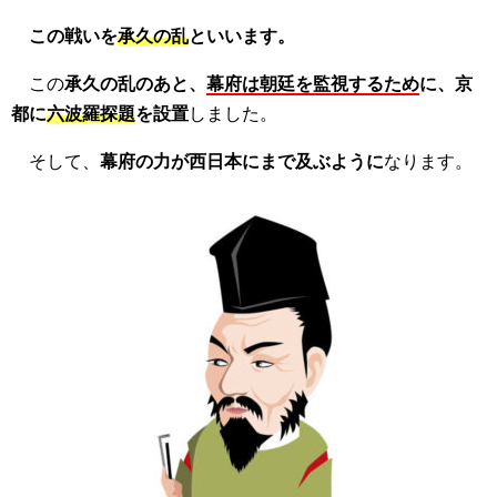
この戦いを
承久の乱
といいます。
この
承久の乱のあと、
幕府は朝廷を監視するため
に、京
都に
六波羅探題
を設置
しました。
そして、
幕府の力が西日本にまで及ぶように
なります。