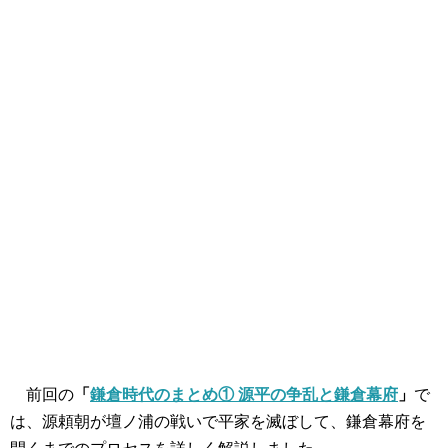
前回の
「
鎌倉時代のまとめ① 源平の争乱と鎌倉幕府
」
で
は、源頼朝が壇ノ浦の戦いで平家を滅ぼして、鎌倉幕府を