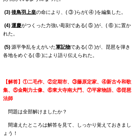
(3)
後鳥羽上皇
の命により、( ③ )らが( ④ )を編集した。
(4)
運慶
がつくった力強い彫刻である( ⑤ )が、( ⑥ )に置か
れた。
(5)
源平争乱をえがいた
軍記物
である( ⑦ )が、琵琶を弾き
各地をめぐる( ⑧ )により語り伝えられた。
【解答】①二毛作、②定期市、③藤原定家、④新古今和歌
集、⑤金剛力士像、⑥東大寺南大門、⑦平家物語、⑧琵琶
法師
問題は全部解けましたか？
間違えたところは解答を見て、しっかり覚えておきまし
ょう！