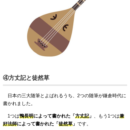
④方丈記と徒然草
日本の三大随筆とよばれるうち、2つの随筆が鎌倉時代に
書かれました。
1つは
鴨長明
によって書かれた「
方丈記
」
、もう1つは
兼
好法師
によって書かれた「
徒然草
」
です。