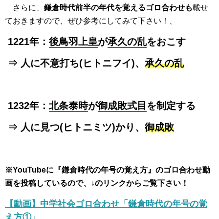
さらに、
鎌倉時代前半の年代を覚えるゴロ合わせも
載せ
ておきますので、ぜひ参考にしてみて下さい！、
1221年：
後鳥羽上皇
が
承久の乱
をおこす
⇒ 人に不意打ち(ヒトニフイ)、
承久の乱
1232年：
北条泰時
が
御成敗式目
を制定する
⇒ 人に見つ(ヒトニミツ)かり、
御成敗
※YouTubeに『鎌倉時代の年号の覚え方』のゴロ合わせ動
画を投稿しているので、↓のリンクからご覧下さい！
【動画】中学社会ゴロ合わせ「鎌倉時代の年号の覚
え方①」