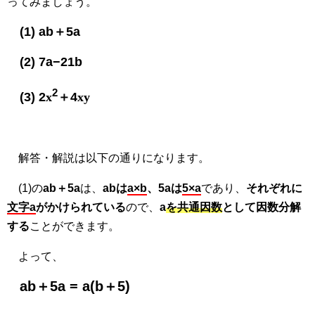
ってみましょう。
(1) ab＋5a
(2) 7a−21b
2
(3) 2
x
＋4
xy
解答・解説は以下の通りになります。
(1)の
ab＋5a
は、
abは
a
×b
、5aは
5×a
であり、
それぞれに
文字a
がかけられている
ので、
a
を共通因数
として因数分解
する
ことができます。
よって、
ab＋5a = a(b＋5)