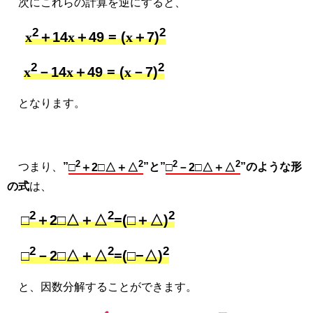
次にこれらの計算を逆にすると、
2
2
x
＋14
x
＋49 = (
x
＋7)
2
2
x
－14
x
＋49 = (
x
－7)
となります。
2
2
2
2
つまり、
”
□
＋2□△＋△
”と”
□
－2□△＋△
”のような形
の式
は、
2
2
2
□
＋2□△＋△
=(□＋△)
2
2
2
□
－2□△＋△
=(□−△)
と、因数分解することができます。