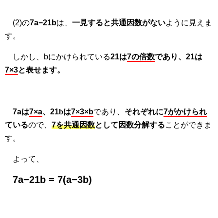
(2)の
7a−21b
は、
一見すると共通因数がない
ように見えま
す。
しかし、bにかけられている
21は
7の倍数
であり、21は
7×3
と表せます。
7aは
7×a
、21
b
は
7×3×b
であり、
それぞれに
7がかけられ
ている
ので、
7を共通因数
として因数分解する
ことができま
す。
よって、
7a−21b = 7(a−3b)