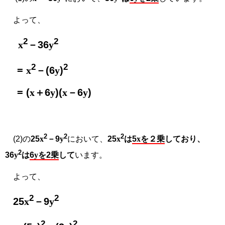
よって、
2
2
x
－36
y
2
2
=
x
－(6
y
)
= (
x
＋6
y
)(
x
－6
y
)
2
2
2
(2)の
25
x
－9
y
において、
25
x
は
5
x
を２乗
しており、
2
36
y
は
6
y
を2乗
して
います。
よって、
2
2
25
x
－9
y
2
2