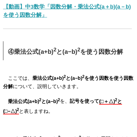
【動画】中3数学「因数分解・乗法公式(a＋b)(a－b)
を使う因数分解」
2
2
④乗法公式(a+b)
と(a−b)
を使う因数分解
2
2
ここでは、
乗法公式(a+b)
と(a−b)
を使う因数を使う因数
分解
について、説明していきます。
2
2
2
乗法公式(a+b)
と(a−b)
を、
記号を使って
(□＋△)
と
2
(□−△)
と表しますね。