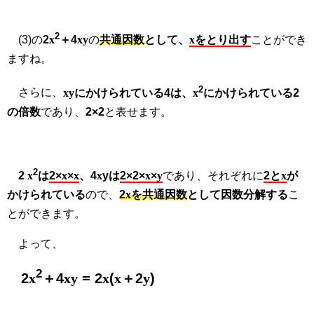
2
(3)の
2
x
＋4
xy
の
共通因数
として、
x
をとり出す
ことができ
ますね。
2
さらに、
xy
にかけられている4は、
x
にかけられている2
の倍数
であり、
2×2
と表せます。
2
2
x
は
2×
x
×
x
、4
x
yは
2×2×
x
×
y
であり、それぞれに
2と
x
が
かけられている
ので、
2
x
を共通因数
として因数分解する
こ
とができます。
よって、
2
2
x
＋4
xy
= 2
x
(
x
＋2
y
)