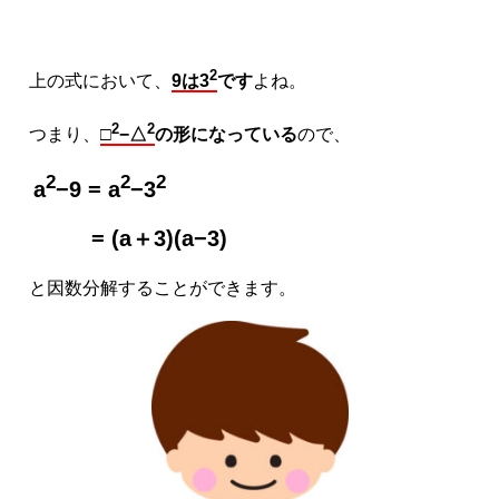
2
上の式において、
9は3
です
よね。
2
2
つまり、
□
−△
の形になっている
ので、
2
2
2
a
−9 = a
−3
= (a＋3)(a−3)
と因数分解することができます。