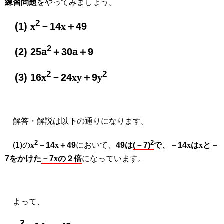
練習問題
をやってみましょう。
2
(1)
x
－14
x
＋49
2
(2) 25a
＋30a＋9
2
2
(3) 16
x
－24
xy
＋9
y
解答・解説は以下の通りになります。
2
2
(1)の
x
－14
x
＋49
において、
49は
(－7)
で、－14
x
は
x
と－
7をかけた
－7
x
の２倍
になっています。
よって、
2