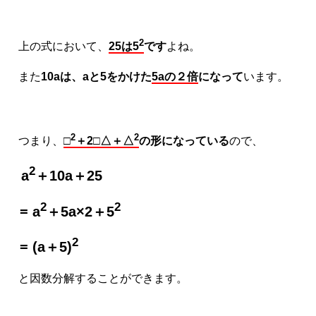
2
上の式において、
25は5
です
よね。
また
10aは、aと5をかけた
5aの２倍
になって
います。
2
2
つまり、
□
＋2□△＋△
の形になっている
ので、
2
a
＋10a＋25
2
2
= a
＋5a×2＋5
2
= (a＋5)
と因数分解することができます。