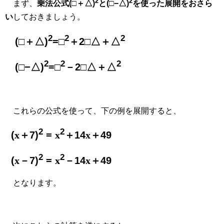
2
2
まず、
乗法公式(□＋△)
と(□−△)
を使った展開をおさら
い
しておきましょう。
2
2
2
(□＋△)
=□
＋2□△＋△
2
2
2
(□−△)
=□
－2□△＋△
これらの公式を使って、下の例を展開すると、
2
2
(
x
＋7)
=
x
＋14
x
＋49
2
2
(
x
－7)
=
x
－14
x
＋49
となります。