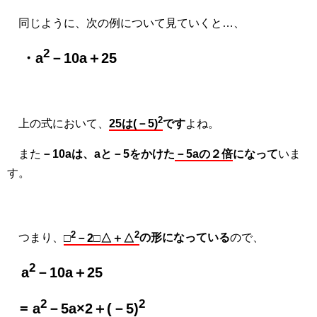
同じように、次の例について見ていくと…、
2
・a
－10a＋25
2
上の式において、
25は(－5)
です
よね。
また
－10aは、aと－5をかけた
－5aの２倍
になって
いま
す。
2
2
つまり、
□
－2□△＋△
の形になっている
ので、
2
a
－10a＋25
2
2
= a
－5a×2＋(－5)