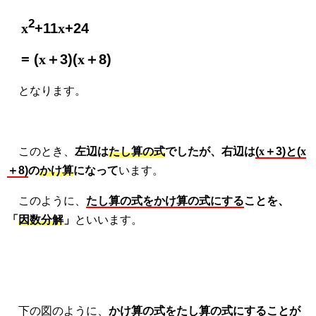
2
x
+11
x
+24
= (
x
＋3)(
x
＋8)
となります。
このとき、
左辺は
たし算の式
でしたが、右辺は
(
x
＋3)と(
x
＋8)
の
かけ算
になって
います。
このように、
たし算の式をかけ算の式にする
ことを、
「
因数分解
」
といいます。
下の図のように、
かけ算の式をたし算の式にする
ことが