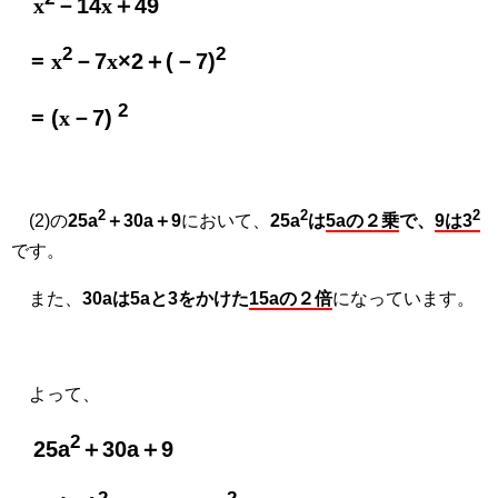
x
－14
x
＋49
2
2
=
x
－7
x
×2＋(－7)
2
= (
x
－7)
2
2
2
(2)の
25a
＋30a＋9
において、
25a
は
5aの２乗
で、
9は3
です。
また、
30aは5aと3をかけた
15aの２倍
になっています。
よって、
2
25a
＋30a＋9