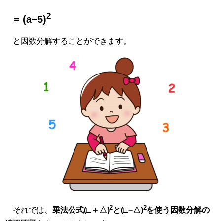
2
= (a−5)
と因数分解することができます。
2
2
それでは、
乗法公式(□＋△)
と(□−△)
を使う因数分解の