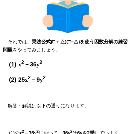
それでは、
乗法公式(□＋△)(□−△)を使う因数分解の練習
問題
をやってみましょう。
2
2
(1)
x
－36
y
2
2
(2) 25
x
－9
y
解答・解説は以下の通りになります。
2
2
2
(1)の
x
－36
y
において、
36
y
は
6
y
を2乗
しています。