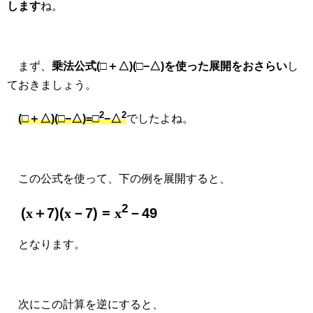
します
ね。
まず、
乗法公式(□＋△)(□−△)を使った展開をおさらい
し
ておきましょう。
2
2
(□＋△)(□−△)=□
−△
でしたよね。
この公式を使って、下の例を展開すると、
2
(
x
＋7)(
x
－7) =
x
－49
となります。
次にこの計算を逆にすると、