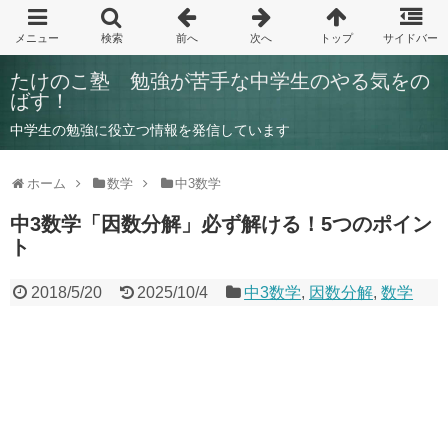
たけのこ塾 勉強が苦手な中学生のやる気をの
ばす！
中学生の勉強に役立つ情報を発信しています
ホーム
数学
中3数学
中3数学「因数分解」必ず解ける！5つのポイン
ト
2018/5/20
2025/10/4
中3数学
,
因数分解
,
数学