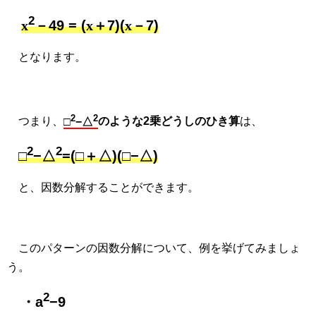
2
x
－49 = (
x
＋7)(
x
－7)
となります。
2
2
つまり、
□
−△
のような2乗どうしのひき算
は、
2
2
□
−△
=(□＋△)(□−△)
と、因数分解することができます。
このパターンの因数分解について、例を挙げてみましょ
う。
2
・a
−9