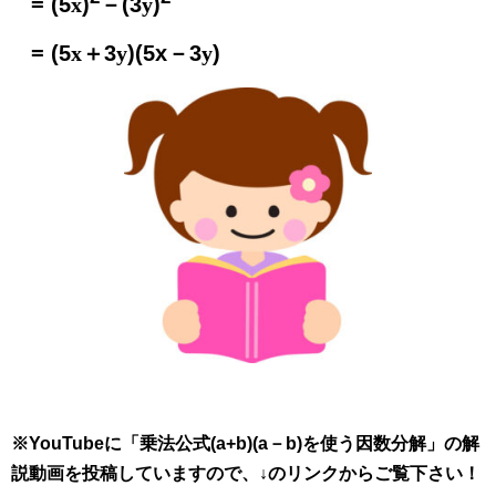
= (5
x
)
－(3
y
)
= (5
x
＋3
y
)(5x－3
y
)
※YouTubeに「乗法公式(a+b)(a－b)を使う因数分解」の解
説動画を投稿していますので、↓のリンクからご覧下さい！