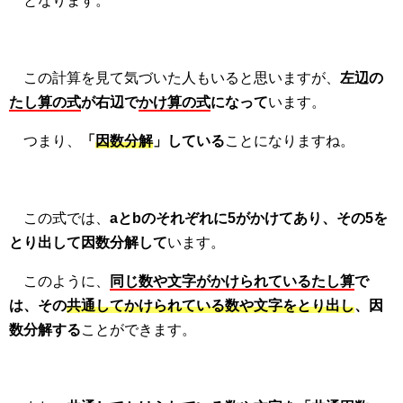
となります。
この計算を見て気づいた人もいると思いますが、
左辺の
たし算の式
が右辺で
かけ算の式
になって
います。
つまり、
「
因数分解
」している
ことになりますね。
この式では、
a
とbのそれぞれに5がかけてあり、その5を
とり出して因数分解して
います。
このように、
同じ数や文字がかけられているたし算
で
は、その
共通してかけられている数や文字をとり出し
、因
数分解する
ことができます。