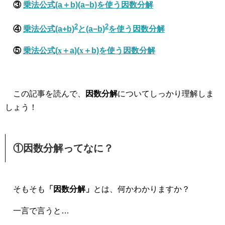
③
乗法公式(a＋b)(a−b)を使う因数分解
2
2
④
乗法公式(a+b)
と(a−b)
を使う因数分解
⑤
乗法公式(
x
＋a)(
x
＋b)を使う因数分解
この記事を読んで、
因数分解
についてしっかり理解しま
しょう！
①因数分解ってなに？
そもそも
「因数分解」
とは、何かわかりますか？
一言で言うと…