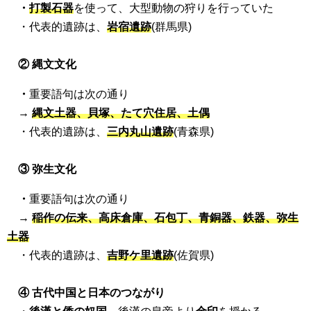
・
打製石器
を使って、大型動物の狩りを行っていた
・代表的遺跡は、
岩宿遺跡
(群馬県)
② 縄文文化
・
重要語句は次の通り
→
縄文土器、貝塚、たて穴住居、土偶
・代表的遺跡は、
三内丸山遺跡
(青森県)
③ 弥生文化
・
重要語句は次の通り
→
稲作の伝来、高床倉庫、石包丁
、
青銅器、鉄器、弥生
土器
・代表的遺跡は、
吉野ケ里遺跡
(佐賀県)
④ 古代中国と日本のつながり