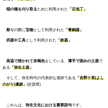
稲の穂を刈り取る
ために利用された
「
石包丁
」
祭り
の際に
宝物
として利用された
「
青銅器
」
武器や工具
として利用された
「
鉄
器
」
高温で焼かれて赤褐色
をしている、
薄手で固めの土器
で
ある
「
弥生土器
」
そして、弥生時代の代表的な遺跡である
「
吉野ケ里(よし
のがり)遺跡
」
(佐賀県)
これらは、
弥生文化における重要語句
です。