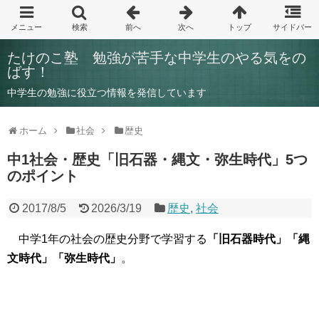
たけのこ塾 勉強が苦手な中学生のやる気をの
ばす！
中学生の勉強に役立つ情報を発信しています
ホーム
社会
歴史
中1社会・歴史「旧石器・縄文・弥生時代」5つ
のポイント
2017/8/5
2026/3/19
歴史
,
社会
中学1年の社会の歴史分野で学習する
「旧石器時代」
「縄
文時代」「弥生時代」
。