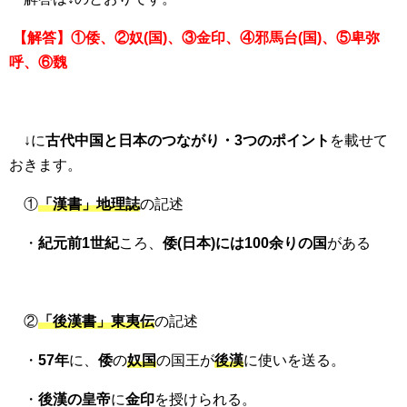
【解答】①倭、②奴(国)、③金印、④邪馬台(国)、⑤卑弥
呼、⑥魏
↓に
古代中国と日本のつながり・3つのポイント
を載せて
おきます。
①
「漢書」地理誌
の記述
・
紀元前1世紀
ころ、
倭(日本)には100余りの国
がある
②
「後漢書」東夷伝
の記述
・
57年
に、
倭
の
奴国
の国王が
後漢
に使いを送る。
・
後漢の皇帝
に
金印
を授けられる。