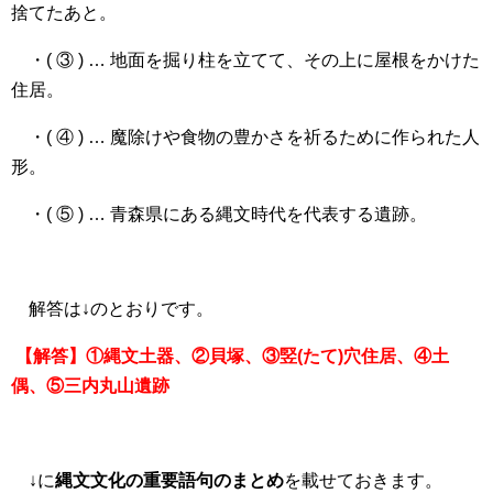
捨てたあと。
・( ③ ) … 地面を掘り柱を立てて、その上に屋根をかけた
住居。
・( ④ ) … 魔除けや食物の豊かさを祈るために作られた人
形。
・( ⑤ ) … 青森県にある縄文時代を代表する遺跡。
解答は↓のとおりです。
【解答】①縄文土器、②貝塚、③竪(たて)穴住居、④土
偶、⑤三内丸山遺跡
↓に
縄文文化の重要語句のまとめ
を載せておきます。