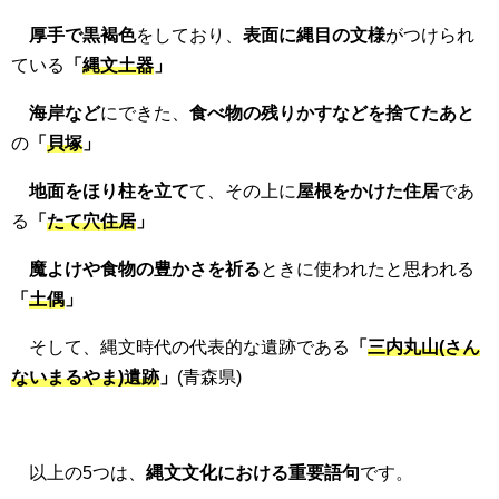
厚手で黒褐色
をしており、
表面に縄目の文様
がつけられ
ている
「
縄文土器
」
海岸など
にできた、
食べ物の残りかすなどを捨てたあと
の
「
貝塚
」
地面をほり柱を立て
て、その上に
屋根をかけた住居
であ
る
「
たて穴住居
」
魔よけや食物の豊かさを祈る
ときに使われたと思われる
「
土偶
」
そして、縄文時代の代表的な遺跡である
「
三内丸山(さん
ないまるやま)遺跡
」
(青森県)
以上の5つは、
縄文文化における重要語句
です。