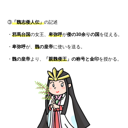
③
「魏志倭人伝」
の記述
・
邪馬台国
の女王、
卑弥呼
が
倭の30余りの国
を従える。
・
卑弥呼
が、
魏
の皇帝
に使いを送る。
・
魏の皇帝
より、
「
親魏倭王
」の称号と金印
を授かる。