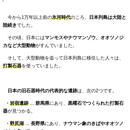
今から1万年以上前の
氷河時代
のころ、
日本列島は大陸と
陸続き
でした。
その頃、日本には
マンモスやナウマンゾウ、オオツノジ
カなど大型動物
がすんでいました。
そして、大型動物を追って日本列島に移住した人々は、
打製石器
を使っていました。
日本の旧石器時代の代表的な遺跡
は、次の2つです。
・
岩宿遺跡
…
群馬県
にあり、
黒曜石でつくられた打製石
器
が見つかる。
・
野尻湖
…
長野県
にあり、
ナウマン象のきばやオオツノ