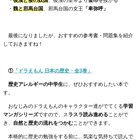
・
後漢と倭の奴国
、後漢の皇帝より
金印
を授かる
・
魏と邪馬台国
、邪馬台国の女王
「卑弥呼」
最後になりましたが、おすすめの参考書・問題集を紹介
しておきますね！
①
「ドラえもん 日本の歴史・全3巻」
歴史アレルギーの中学生
に、ぜひおすすめしたい本で
す。
おなじみのドラえもんのキャラクター達がでてくる
学習
マンガシリーズ
ですので、ス
ラスラ読み進める
ことがで
き、
自然と歴史の流れをつかむ
ことができます。
本格的に歴史の勉強をする前に、気楽な気持ちで読んで