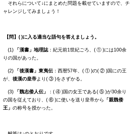
それらについて↓にまとめた問題を載せていますので、チ
ャレンジしてみましょう！
【問】( )に入る適当な語句を答えましょう。
(1)
「漢書」地理誌
：紀元前1世紀ごろ、( ① )には100余
りの国があった。
(2)
「後漢書」東夷伝
：西暦57年、( ① )の( ② )国にの王
が、
後漢の皇帝
より( ③ )をさずかる。
(3)
「魏志倭人伝」
：( ④ )国の女王である( ⑤ )が30余り
の国を従えており、( ⑥ )に使いを送り皇帝から
「親魏倭
王」
の称号を授かった。
解答は↓のとおりです。