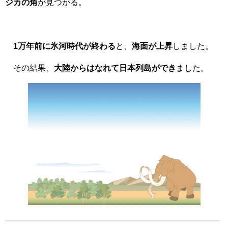
ジカの角
が見つかる。
1万年前に氷河時代が終わる
と、
海面が上昇
しました。
その結果、
大陸からはなれて日本列島ができ
ました。