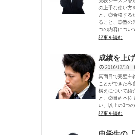
受験シーズンを
の上手な使い方
と、②合格する
ること、③塾の
つの内容につい
記事を読む
成績を上
2016/12/18
真面目で完璧主
ことができた私
構えについて紹
と、②目的本位
い、以上の3つ
記事を読む
中学生の