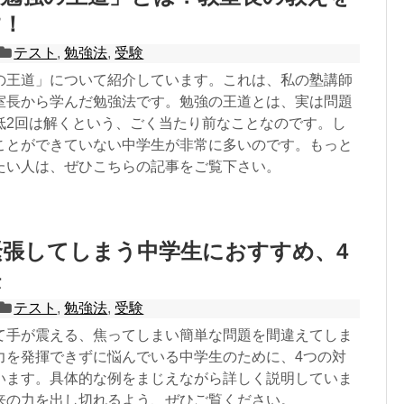
す！
テスト
,
勉強法
,
受験
の王道」について紹介しています。これは、私の塾講師
室長から学んだ勉強法です。勉強の王道とは、実は問題
低2回は解くという、ごく当たり前なことなのです。し
ことができていない中学生が非常に多いのです。もっと
たい人は、ぜひこちらの記事をご覧下さい。
張してしまう中学生におすすめ、4
法
テスト
,
勉強法
,
受験
て手が震える、焦ってしまい簡単な問題を間違えてしま
力を発揮できずに悩んでいる中学生のために、4つの対
います。具体的な例をまじえながら詳しく説明していま
来の力を出し切れるよう、ぜひご覧ください。