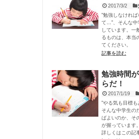
2017/3/2
”勉強しなけれ
て…”、そんな
しています。一
るものは、本当
てください。
記事を読む
勉強時間
らだ！
2017/1/19
”やる気も目標
そんな中学生の
ばよいのか、そ
が握っています
詳しくはこの記