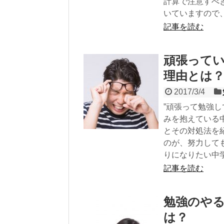
計算で注意すべ
いていますので
記事を読む
頑張って
理由とは
2017/3/4
”頑張って勉強
みを抱えている
とその対処法を
のが、努力して
りになりたい中
記事を読む
勉強のや
は？