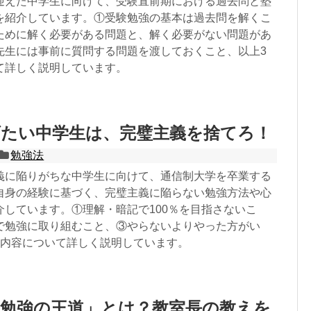
迎えた中学生に向けて、受験直前期における過去問と塾
を紹介しています。①受験勉強の基本は過去問を解くこ
ために解く必要がある問題と、解く必要がない問題があ
先生には事前に質問する問題を渡しておくこと、以上3
て詳しく説明しています。
げたい中学生は、完璧主義を捨てろ！
勉強法
義に陥りがちな中学生に向けて、通信制大学を卒業する
自身の経験に基づく、完璧主義に陥らない勉強方法や心
介しています。①理解・暗記で100％を目指さないこ
で勉強に取り組むこと、③やらないよりやった方がい
の内容について詳しく説明しています。
「勉強の王道」とは？教室長の教えを