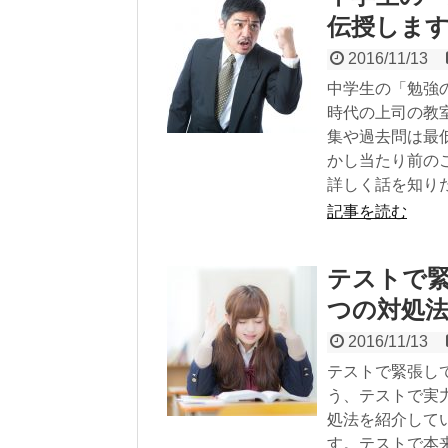
伝授しま
2016/11/13
中学生の「勉強
時代の上司の教
集や過去問は最
かし当たり前の
詳しく話を知り
記事を読む
テストで緊
つの対処
2016/11/13
テストで緊張し
う、テストで実
処法を紹介して
す。テストで本