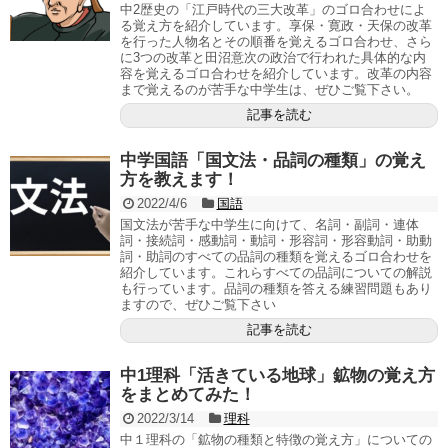
中2歴史の「江戸時代の三大改革」のゴロ合わせによ
る覚え方を紹介しています。享保・寛政・天保の改革
を行った人物名とその順番を覚えるゴロ合わせ、さら
に3つの改革と田沼意次の政治で行われた具体的な内
容を覚えるゴロ合わせを紹介しています。改革の内容
まで覚えるのが苦手な中学生は、ぜひご覧下さい。
記事を読む
中学国語「国文法・品詞の種類」の覚え
方を教えます！
2022/4/6
国語
国文法が苦手な中学生に向けて、名詞・副詞・連体
詞・接続詞・感動詞・動詞・形容詞・形容動詞・助動
詞・助詞のすべての品詞の種類を覚えるゴロ合わせを
紹介しています。これらすべての品詞についての解説
も行っています。品詞の種類を答える練習問題もあり
ますので、ぜひご覧下さい
記事を読む
中1理科「活きている地球」鉱物の覚え方
をまとめてみた！
2022/3/14
理科
中１理科の「鉱物の種類と特徴の覚え方」についての