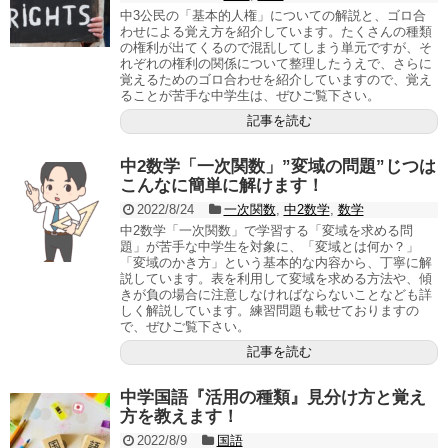
中3公民の「基本的人権」についての解説と、ゴロ合
わせによる覚え方を紹介しています。たくさんの種類
の権利が出てくるので混乱してしまう単元ですが、そ
れぞれの権利の関係について整理したうえで、さらに
覚えるためのゴロ合わせを紹介していますので、覚え
ることが苦手な中学生は、ぜひご覧下さい。
記事を読む
中2数学「一次関数」”変域の問題”じつは
こんなに簡単に解けます！
2022/8/24
一次関数
,
中2数学
,
数学
中2数学「一次関数」で学習する「変域を求める問
題」が苦手な中学生を対象に、「変域とは何か？」
「変域のかき方」という基本的な内容から、丁寧に解
説しています。表を利用して変域を求める方法や、傾
きが負の場合に注意しなければならないことなども詳
しく解説しています。練習問題も載せておりますの
で、ぜひご覧下さい。
記事を読む
中学国語『活用の種類』見分け方と覚え
方を教えます！
2022/8/9
国語