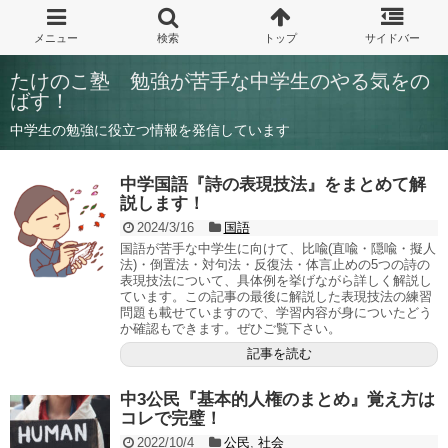
たけのこ塾 勉強が苦手な中学生のやる気をの
ばす！
中学生の勉強に役立つ情報を発信しています
中学国語『詩の表現技法』をまとめて解
説します！
2024/3/16
国語
国語が苦手な中学生に向けて、比喩(直喩・隠喩・擬人
法)・倒置法・対句法・反復法・体言止めの5つの詩の
表現技法について、具体例を挙げながら詳しく解説し
ています。この記事の最後に解説した表現技法の練習
問題も載せていますので、学習内容が身についたどう
か確認もできます。ぜひご覧下さい。
記事を読む
中3公民『基本的人権のまとめ』覚え方は
コレで完璧！
2022/10/4
公民
,
社会