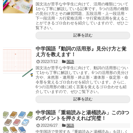
国文法が苦手な中学生に向けて、活用の種類について
1から丁寧に解説している記事です。5つの活用の種類
の見分け方とその練習問題、五段活用・上一段活用・
下一段活用・カ行変格活用・サ行変格活用を覚えるこ
とができるゴロ合わせを紹介していますので、ぜひご
覧下さい。
記事を読む
中学国語『動詞の活用形』見分け方と覚
え方を教えます！
2022/7/12
国語
国文法が苦手な中学生に向けて、動詞の活用形につい
て1から丁寧に解説しています。6つの活用形の見分け
方や、未然形・連用形・終止形・連体形・仮定形・命
令形を覚えるゴロ合わせを紹介しています。さらに、
6つの活用形の後に続く言葉を覚えるゴロ合わせも紹
介していますので、ぜひご覧下さい。
記事を読む
中学国語「重箱読みと湯桶読み」この3つ
のポイントを押さえれば完璧！
2022/6/27
国語
中学国語で学習する『重箱読みと湯桶読み』を詳しく