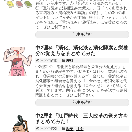
解説した記事です。①『音読みと訓読みのちがい』、
②『重箱読みと湯桶読みの解説』、③『よく出題され
る重箱読み・湯桶読みの熟語』の順に、この3つのポ
イントについてイチから丁寧に説明しています。この
記事を読めば『重箱読みと湯桶読み』は完璧になるの
で、ぜひご覧下さい。
記事を読む
中2理科「消化」消化液と消化酵素と栄養
分の覚え方をまとめてみた！
2022/5/10
理科
中2理科の「消化液と消化酵素と栄養分の覚え方」を
まとめた解説記事です。①消化とは何か、②消化の流
れ、③栄養分の分解を覚えるゴロ合わせ、④消化液と
消化酵素の組合せを覚えるゴロ合わせ、⑤消化液と働
く栄養分の組合せを覚えるゴロ合わせについて詳しく
解説しています。内容が身についたかを確認する練習
問題もあるので、ぜひご覧下さい。
記事を読む
中2歴史「江戸時代」三大改革の覚え方を
まとめてみた！
2022/4/23
歴史
,
社会