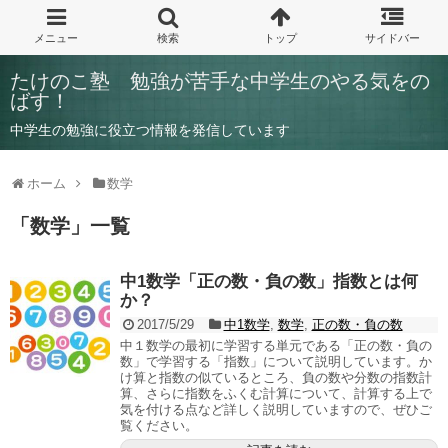
たけのこ塾 勉強が苦手な中学生のやる気をの
ばす！
中学生の勉強に役立つ情報を発信しています
ホーム
数学
「
数学
」
一覧
中1数学「正の数・負の数」指数とは何
か？
2017/5/29
中1数学
,
数学
,
正の数・負の数
中１数学の最初に学習する単元である「正の数・負の
数」で学習する「指数」について説明しています。か
け算と指数の似ているところ、負の数や分数の指数計
算、さらに指数をふくむ計算について、計算する上で
気を付ける点など詳しく説明していますので、ぜひご
覧ください。