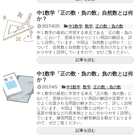
中1数学「正の数・負の数」自然数とは何
か？
2017/4/20
中1数学
,
数学
,
正の数・負の数
中１数学の最初に学習する単元である「正の数・負の
数」において、意味が分かりにくい用語の解説を、詳
しく説明しています。今回は「自然数とは何か？」に
ついて、自然数と自然数でない数の見分け方などを分
かりやすく説明していますので、ぜひご覧ください。
記事を読む
中1数学「正の数・負の数」負の数とは何
か？
2017/4/5
中1数学
,
数学
,
正の数・負の数
中１数学の最初に学習する単元『正の数・負の数』に
おいて、意味が分かりにくい用語の解説や定期テスト
でよく出題される問題の解き方について、詳しく説明
しています。今回は『負の数とは何か？』について、
温度や借金などの具体例とともに分かりやすく説明し
ています。練習問題とその解答解説を載せております
ので、ぜひご覧ください。
記事を読む